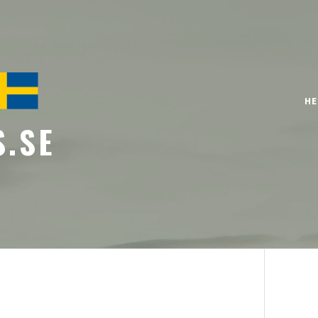
H
S.SE