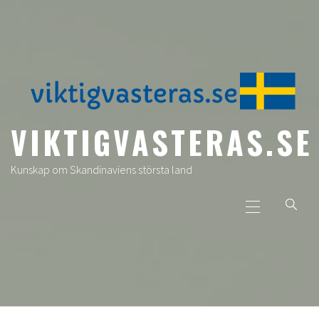
Skip
to
content
VIKTIGVASTERAS.SE
Kunskap om Skandinaviens största land
Primary
Menu