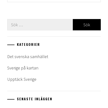
Sök
efter:
KATEGORIER
Det svenska samhället
Sverige på kartan
Upptäck Sverige
SENASTE INLÄGGEN