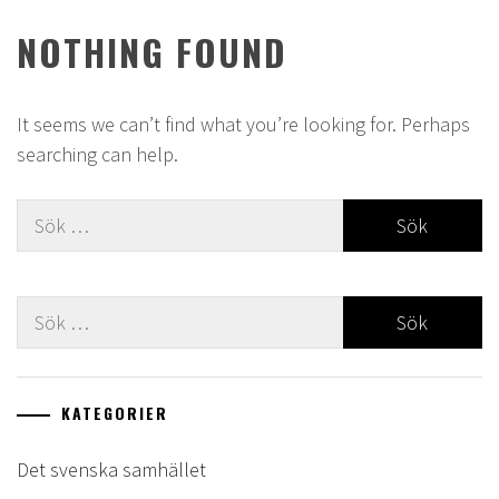
NOTHING FOUND
It seems we can’t find what you’re looking for. Perhaps
searching can help.
Sök
efter:
Sök
efter:
KATEGORIER
Det svenska samhället