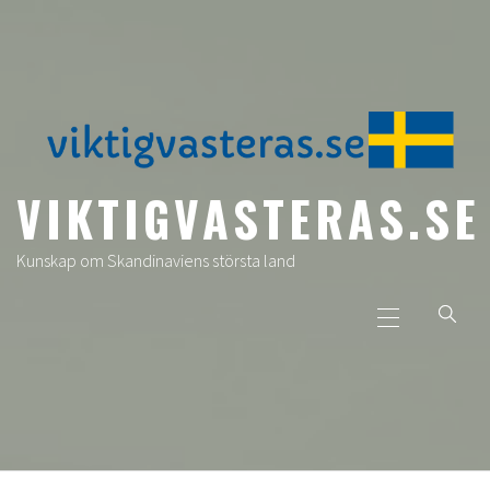
Skip
to
content
VIKTIGVASTERAS.SE
Kunskap om Skandinaviens största land
Primary
Menu