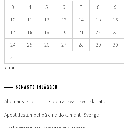
3
4
5
6
7
8
9
10
11
12
13
14
15
16
17
18
19
20
21
22
23
24
25
26
27
28
29
30
31
« apr
SENASTE INLÄGGEN
Allemansrätten: Frihet och ansvar i svensk natur
Apostillestämpel på dina dokument i Sverige