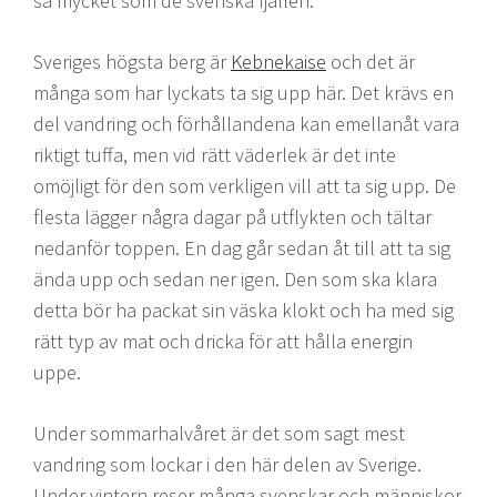
så mycket som de svenska fjällen.
Sveriges högsta berg är
Kebnekaise
och det är
många som har lyckats ta sig upp här. Det krävs en
del vandring och förhållandena kan emellanåt vara
riktigt tuffa, men vid rätt väderlek är det inte
omöjligt för den som verkligen vill att ta sig upp. De
flesta lägger några dagar på utflykten och tältar
nedanför toppen. En dag går sedan åt till att ta sig
ända upp och sedan ner igen. Den som ska klara
detta bör ha packat sin väska klokt och ha med sig
rätt typ av mat och dricka för att hålla energin
uppe.
Under sommarhalvåret är det som sagt mest
vandring som lockar i den här delen av Sverige.
Under vintern reser många svenskar och människor