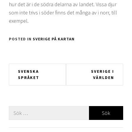
hur det är i de södra delarna av landet. Vissa djur
som inte trivs i söder finns det många av i norr, till
exempel.
POSTED IN
SVERIGE PÅ KARTAN
Inläggsnavigering
SVENSKA
SVERIGE I
SPRÅKET
VÄRLDEN
Sök
efter: