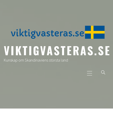
Skip
to
content
VIKTIGVASTERAS.SE
Kunskap om Skandinaviens största land
Primary
Menu