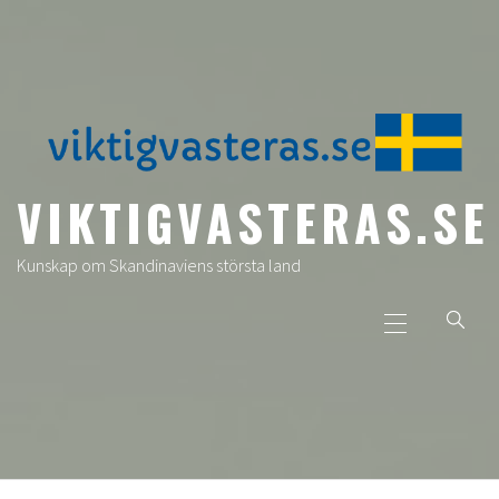
Skip
to
content
VIKTIGVASTERAS.SE
Kunskap om Skandinaviens största land
Primary
Menu